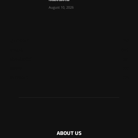
ಸಮಾರೋಪ
August 10, 2026
ಮಂಗಳೂರು
737
ಉಡುಪಿ
669
ಮೂಡುಬಿದಿರೆ
591
ಕಾರ್ಕಳ
277
ಬೆಂಗಳೂರು
273
ABOUT US