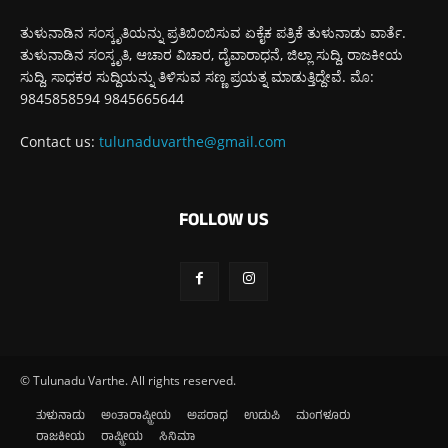
ತುಳುನಾಡಿನ ಸಂಸ್ಕೃತಿಯನ್ನು ಪ್ರತಿಬಿಂಬಿಸುವ ಏಕೈಕ ಪತ್ರಿಕೆ ತುಳುನಾಡು ವಾರ್ತೆ.
ತುಳುನಾಡಿನ ಸಂಸ್ಕೃತಿ, ಆಚಾರ ವಿಚಾರ, ದೈವಾರಾಧನೆ, ಜಿಲ್ಲಾ ಸುದ್ದಿ, ರಾಜಕೀಯ
ಸುದ್ದಿ, ಸಾಧಕರ ಸುದ್ದಿಯನ್ನು ತಿಳಿಸುವ ಸಣ್ಣ ಪ್ರಯತ್ನ ಮಾಡುತ್ತಿದ್ದೇವೆ. ಮೊ:
9845858594 9845665644
Contact us:
tulunaduvarthe@gmail.com
FOLLOW US
© Tulunadu Varthe. All rights reserved.
ತುಳುನಾಡು
ಅಂತಾರಾಷ್ಟ್ರೀಯ
ಅಪರಾಧ
ಉಡುಪಿ
ಮಂಗಳೂರು
ರಾಜಕೀಯ
ರಾಷ್ಟ್ರೀಯ
ಸಿನಿಮಾ