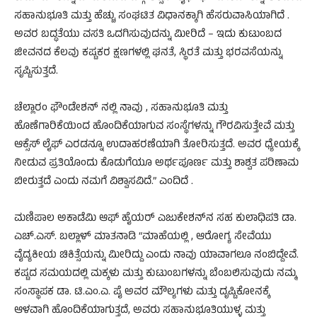
ಸಹಾನುಭೂತಿ ಮತ್ತು ಹೆಚ್ಚು ಸಂಘಟಿತ ವಿಧಾನಕ್ಕಾಗಿ ಹೆಸರುವಾಸಿಯಾಗಿದೆ .
ಅವರ ಬದ್ಧತೆಯು ವಸತಿ ಒದಗಿಸುವುದನ್ನು ಮೀರಿದೆ – ಇದು ಕುಟುಂಬದ
ಜೀವನದ ಕೆಲವು ಕಷ್ಟಕರ ಕ್ಷಣಗಳಲ್ಲಿ ಘನತೆ, ಸ್ಥಿರತೆ ಮತ್ತು ಭರವಸೆಯನ್ನು
ಸೃಷ್ಟಿಸುತ್ತದೆ.
ಚೆಲ್ಲಾರಂ ಫೌಂಡೇಶನ್‌ ನಲ್ಲಿ ನಾವು , ಸಹಾನುಭೂತಿ ಮತ್ತು
ಹೊಣೆಗಾರಿಕೆಯಿಂದ ಹೊಂದಿಕೆಯಾಗುವ ಸಂಸ್ಥೆಗಳನ್ನು ಗೌರವಿಸುತ್ತೇವೆ ಮತ್ತು
ಆಕ್ಸೆಸ್ ಲೈಫ್ ಎರಡನ್ನೂ ಉದಾಹರಣೆಯಾಗಿ ತೋರಿಸುತ್ತದೆ. ಅವರ ಧ್ಯೇಯಕ್ಕೆ
ನೀಡುವ ಪ್ರತಿಯೊಂದು ಕೊಡುಗೆಯೂ ಅರ್ಥಪೂರ್ಣ ಮತ್ತು ಶಾಶ್ವತ ಪರಿಣಾಮ
ಬೀರುತ್ತದೆ ಎಂದು ನಮಗೆ ವಿಶ್ವಾಸವಿದೆ.” ಎಂದಿದೆ .
ಮಣಿಪಾಲ ಅಕಾಡೆಮಿ ಆಫ್ ಹೈಯರ್ ಎಜುಕೇಶನ್‌ನ ಸಹ ಕುಲಾಧಿಪತಿ ಡಾ.
ಎಚ್.ಎಸ್. ಬಲ್ಲಾಳ್ ಮಾತನಾಡಿ “ಮಾಹೆಯಲ್ಲಿ , ಆರೋಗ್ಯ ಸೇವೆಯು
ವೈದ್ಯಕೀಯ ಚಿಕಿತ್ಸೆಯನ್ನು ಮೀರಿದ್ದು ಎಂದು ನಾವು ಯಾವಾಗಲೂ ನಂಬಿದ್ದೇವೆ.
ಕಷ್ಟದ ಸಮಯದಲ್ಲಿ ಮಕ್ಕಳು ಮತ್ತು ಕುಟುಂಬಗಳನ್ನು ಬೆಂಬಲಿಸುವುದು ನಮ್ಮ
ಸಂಸ್ಥಾಪಕ ಡಾ. ಟಿ.ಎಂ.ಎ. ಪೈ ಅವರ ಮೌಲ್ಯಗಳು ಮತ್ತು ದೃಷ್ಟಿಕೋನಕ್ಕೆ
ಆಳವಾಗಿ ಹೊಂದಿಕೆಯಾಗುತ್ತದೆ, ಅವರು ಸಹಾನುಭೂತಿಯುಳ್ಳ ಮತ್ತು