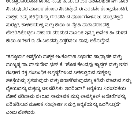
ಉದ್ಘಾಟನೆಯಾದಾಗಿನಿಂದ, ನಾವು ಸುಮಾರು 350 ಫಲಾನುಭವಿಗಳಿಗೆ ವಸತಿ
ನೀಡುವುದರ ಮೂಲಕ ಬೆಂಬಲ ನೀಡಿದ್ದೇವೆ. ಈ ಎರಡನೇ ಕೇಂದ್ರದೊಂದಿಗೆ,
ಮಕ್ಕಳು ತಮ್ಮ ಚಿಕಿತ್ಸೆಯನ್ನು ಗೌರವದಿಂದ ಪೂರ್ಣಗೊಳಿಸಲು ಮಾತ್ರವಲ್ಲದೆ,
ಸುರಕ್ಷಿತ, ಕಾಳಜಿಯುಳ್ಳ ಮತ್ತು ಕುಟುಂಬ ಸ್ನೇಹಿ ವಾತಾವರಣದಲ್ಲಿ
ಚೇತರಿಸಿಕೊಳ್ಳಲು ಸಹಾಯ ಮಾಡುವ ಮೂಲಕ ಇನ್ನೂ ಅನೇಕ ಹಿಂದುಳಿದ
ಕುಟುಂಬಗಳಿಗೆ ಈ ಬೆಂಬಲವನ್ನು ವಿಸ್ತರಿಸಲು ನಾವು ಆಶಿಸುತ್ತೇವೆ.
“ಕಸ್ತೂರ್ಬಾ ಆಸ್ಪತ್ರೆಯ ಮಕ್ಕಳ ಆಂಕೊಲಾಜಿ ವಿಭಾಗದ ಪ್ರಾಧ್ಯಾಪಕ ಮತ್ತು
ಮುಖ್ಯಸ್ಥ ಡಾ. ವಾಸುದೇವ ಭಟ್ ಕೆ. “ಹೊಸ ಕೇಂದ್ರವು ಕ್ಯಾನ್ಸರ್ ಮತ್ತು ಇತರ
ಗಂಭೀರ ರಕ್ತ ಸಂಬಂಧಿತ ಅಸ್ವಸ್ಥತೆಗಳಿಂದ ಬಳಲುತ್ತಿರುವ ಮಕ್ಕಳಲ್ಲಿ
ಚಿಕಿತ್ಸೆಯನ್ನು ತ್ಯಜಿಸುವುದು ಮತ್ತು ನಿರಾಕರಿಸುವುದನ್ನು ಕಡಿಮೆ ಮಾಡುವ ನಮ್ಮ
ಧ್ಯೇಯವನ್ನು ಮತ್ತಷ್ಟು ಬಲಪಡಿಸಿತು, ಇದರಿಂದಾಗಿ ಆರೈಕೆಯ ನಿರಂತರತೆಯ
ಮೇಲೆ ಪರಿಣಾಮ ಬೀರುವ ಸಾಮಾಜಿಕ ಮತ್ತು ಲಾಜಿಸ್ಟಿಕಲ್ ಅಡೆತಡೆಗಳನ್ನು
ಪರಿಹರಿಸುವ ಮೂಲಕ ಸಂಪೂರ್ಣ ಸಮಗ್ರ ಆರೈಕೆಯನ್ನು ಒದಗಿಸುತ್ತದೆ”
ಎಂದು ಹೇಳಿದರು.