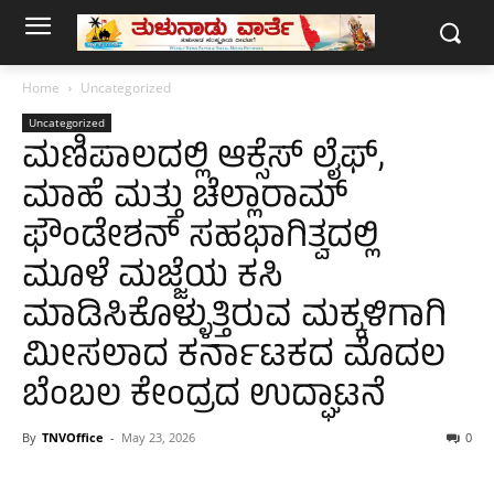
Home
Uncategorized
Uncategorized
ಮಣಿಪಾಲದಲ್ಲಿ ಆಕ್ಸೆಸ್ ಲೈಫ್,
ಮಾಹೆ ಮತ್ತು ಚೆಲ್ಲಾರಾಮ್
ಫೌಂಡೇಶನ್ ಸಹಭಾಗಿತ್ವದಲ್ಲಿ
ಮೂಳೆ ಮಜ್ಜೆಯ ಕಸಿ
ಮಾಡಿಸಿಕೊಳ್ಳುತ್ತಿರುವ ಮಕ್ಕಳಿಗಾಗಿ
ಮೀಸಲಾದ ಕರ್ನಾಟಕದ ಮೊದಲ
ಬೆಂಬಲ ಕೇಂದ್ರದ ಉದ್ಘಾಟನೆ
By
TNVOffice
-
May 23, 2026
0