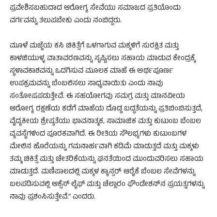
ಪ್ರವೇಶಿಸಬಹುದಾದ ಆರೋಗ್ಯ ಸೇವೆಯು ಸಮಾಜದ ಪ್ರತಿಯೊಂದು
ವರ್ಗವನ್ನು ತಲುಪಬೇಕು ಎಂದು ನಂಬಿದ್ದರು.
ಮೂಳೆ ಮಜ್ಜೆಯ ಕಸಿ ಚಿಕಿತ್ಸೆಗೆ ಒಳಗಾಗುವ ಮಕ್ಕಳಿಗೆ ಸುರಕ್ಷಿತ ಮತ್ತು
ಕಾಳಜಿಯುಳ್ಳ ವಾತಾವರಣವನ್ನು ಸೃಷ್ಟಿಸಲು ಸಹಾಯ ಮಾಡುವ ಕೇಂದ್ರಕ್ಕೆ
ಸ್ಥಳಾವಕಾಶವನ್ನು ಒದಗಿಸುವ ಮೂಲಕ ಮಾಹೆ ಈ ಅರ್ಥಪೂರ್ಣ
ಉಪಕ್ರಮವನ್ನು ಬೆಂಬಲಿಸಲು ಸಾಧ್ಯವಾಯಿತು ಎಂದು ನಾವು
ಸಂತೋಷಪಡುತ್ತೇವೆ. ಈ ಸಹಯೋಗವು ಸಮಗ್ರ ಮತ್ತು ಮಾನವೀಯ
ಆರೋಗ್ಯ ರಕ್ಷಣೆಯ ಕಡೆಗೆ ಮಾಹೆಯ ದೊಡ್ಡ ಬದ್ಧತೆಯನ್ನು ಪ್ರತಿಬಿಂಬಿಸುತ್ತದೆ,
ವೈದ್ಯಕೀಯ ಶ್ರೇಷ್ಠತೆಯು ಭಾವನಾತ್ಮಕ, ಸಾಮಾಜಿಕ ಮತ್ತು ಕುಟುಂಬ ಬೆಂಬಲ
ವ್ಯವಸ್ಥೆಗಳಿಂದ ಪೂರಕವಾಗಿದೆ. ಈ ರೀತಿಯ ಸೌಲಭ್ಯಗಳು ಕುಟುಂಬಗಳ
ಮೇಲಿನ ಹೊರೆಯನ್ನು ಗಮನಾರ್ಹವಾಗಿ ಕಡಿಮೆ ಮಾಡುತ್ತದೆ ಮತ್ತು ಮಕ್ಕಳು
ತಮ್ಮ ಚಿಕಿತ್ಸೆ ಮತ್ತು ಚೇತರಿಕೆಯನ್ನು ಘನತೆಯಿಂದ ಮುಂದುವರಿಸಲು ಸಹಾಯ
ಮಾಡುತ್ತದೆ. ಮಣಿಪಾಲದಲ್ಲಿ ಮಕ್ಕಳ ಕ್ಯಾನ್ಸರ್ ಆರೈಕೆ ಬೆಂಬಲ ಸೇವೆಗಳನ್ನು
ಬಲಪಡಿಸುವಲ್ಲಿ ಆಕ್ಸೆಸ್ ಲೈಫ್ ಮತ್ತು ಚೆಲ್ಲಾರಂ ಫೌಂಡೇಶನ್‌ನ ಪ್ರಯತ್ನಗಳನ್ನು
ನಾವು ಪ್ರಶಂಸಿಸುತ್ತೇವೆ.” ಎಂದರು.