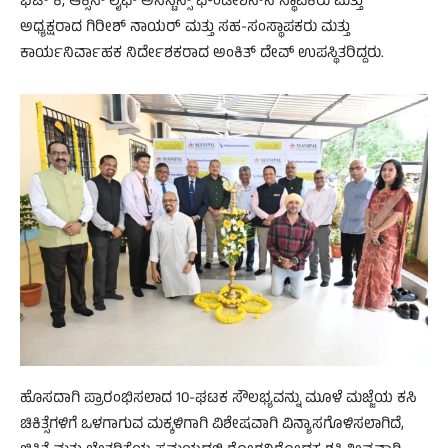
ಭಟ್ ಕೆ; ಆಕ್ಸೆಸ್ ಲೈಫ್ ಅಸಿಸ್ಟೆನ್ಸ್ ಫೌಂಡೇಶನ್‌ನ ಸ್ಥಾಪಕರು ಮತ್ತು
ಅಧ್ಯಕ್ಷರಾದ ಗಿರೀಶ್ ನಾಯರ್ ಮತ್ತು ಸಹ-ಸಂಸ್ಥಾಪಕರು ಮತ್ತು
ಕಾರ್ಯನಿರ್ವಾಹಕ ನಿರ್ದೇಶಕರಾದ ಅಂಕಿತ್ ದೇವ್ ಉಪಸ್ಥಿತರಿದ್ದರು.
ಹೊಸದಾಗಿ ಪ್ರಾರಂಭಿಸಲಾದ 10-ಘಟಕ ಸೌಲಭ್ಯವನ್ನು ಮೂಳೆ ಮಜ್ಜೆಯ ಕಸಿ
ಚಿಕಿತ್ಸೆಗಳಿಗೆ ಒಳಗಾಗುವ ಮಕ್ಕಳಿಗಾಗಿ ವಿಶೇಷವಾಗಿ ವಿನ್ಯಾಸಗೊಳಿಸಲಾಗಿದೆ,