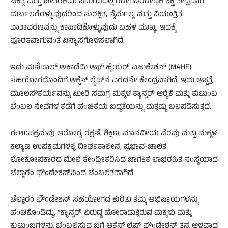
ಚಿಕಿತ್ಸೆ ಮತ್ತು ಚೇತರಿಕೆಯ ಸಮಯದಲ್ಲಿ ರೋಗನಿರೋಧಕ ಶಕ್ತಿ ತೀವ್ರವಾಗಿ
ದುರ್ಬಲಗೊಳ್ಳುವುದರಿಂದ ಸುರಕ್ಷಿತ, ನೈರ್ಮಲ್ಯ ಮತ್ತು ನಿಯಂತ್ರಿತ
ವಾತಾವರಣವನ್ನು ಕಾಪಾಡಿಕೊಳ್ಳುವುದು ಬಹಳ ಮುಖ್ಯ, ಇದಕ್ಕೆ
ಪೂರಕವಾಗುವಂತೆ ವಿನ್ಯಾಸಗೊಳಿಸಲಾಗಿದೆ.
ಇದು ಮಣಿಪಾಲ್ ಅಕಾಡೆಮಿ ಆಫ್ ಹೈಯರ್ ಎಜುಕೇಶನ್ (MAHE)
ಸಹಯೋಗದೊಂದಿಗೆ ಆಕ್ಸೆಸ್ ಲೈಫ್‌ನ ಎರಡನೇ ಕೇಂದ್ರವಾಗಿದೆ, ಇದು ಆಸ್ಪತ್ರೆ
ಮೂಲಸೌಕರ್ಯವನ್ನು ಮೀರಿ ಸಮಗ್ರ ಮಕ್ಕಳ ಕ್ಯಾನ್ಸರ್ ಆರೈಕೆ ಮತ್ತು ಕುಟುಂಬ
ಬೆಂಬಲ ಸೇವೆಗಳ ಕಡೆಗೆ ಹಂಚಿಕೆಯ ಬದ್ಧತೆಯನ್ನು ಮತ್ತಷ್ಟು ಬಲಪಡಿಸುತ್ತದೆ.
ಈ ಉಪಕ್ರಮವು ಆರೋಗ್ಯ ರಕ್ಷಣೆ, ಶಿಕ್ಷಣ, ಮಾನವೀಯ ನೆರವು ಮತ್ತು ಮಕ್ಕಳ
ಕಲ್ಯಾಣ ಉಪಕ್ರಮಗಳಲ್ಲಿ ದೀರ್ಘಕಾಲೀನ, ಪ್ರಭಾವ-ಚಾಲಿತ
ಲೋಕೋಪಕಾರದ ಮೇಲೆ ಕೇಂದ್ರೀಕರಿಸಿದ ಜಾಗತಿಕ ಲಾಭರಹಿತ ಸಂಸ್ಥೆಯಾದ
ಚೆಲ್ಲಾರಂ ಫೌಂಡೇಶನ್‌ನಿಂದ ಬೆಂಬಲಿತವಾಗಿದೆ.
ಚೆಲ್ಲಾರಂ ಫೌಂಡೇಶನ್ ಸಹಯೋಗದ ಕುರಿತು ತಮ್ಮ ಅಭಿಪ್ರಾಯಗಳನ್ನು
ಹಂಚಿಕೊಂಡಿದ್ದು, “ಕ್ಯಾನ್ಸರ್ ವಿರುದ್ಧ ಹೋರಾಡುತ್ತಿರುವ ಮಕ್ಕಳು ಮತ್ತು
ಕುಟುಂಬಗಳನ್ನು ಬೆಂಬಲಿಸುವ ಬಗ್ಗೆ ಆಕ್ಸೆಸ್ ಲೈಫ್ ಫೌಂಡೇಶನ್ ತನ್ನ ಆಳವಾದ