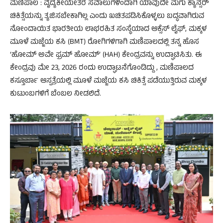
ಮಣಿಪಾಲ : ವೈದ್ಯಕೀಯೇತರ ಸವಾಲುಗಳಿಂದಾಗಿ ಯಾವುದೇ ಮಗು ಕ್ಯಾನ್ಸರ್
ಚಿಕಿತ್ಸೆಯನ್ನು ತ್ಯಜಿಸಬೇಕಾಗಿಲ್ಲ ಎಂದು ಖಚಿತಪಡಿಸಿಕೊಳ್ಳಲು ಬದ್ಧವಾಗಿರುವ
ನೋಂದಾಯಿತ ಭಾರತೀಯ ಲಾಭರಹಿತ ಸಂಸ್ಥೆಯಾದ ಆಕ್ಸೆಸ್ ಲೈಫ್, ಮಕ್ಕಳ
ಮೂಳೆ ಮಜ್ಜೆಯ ಕಸಿ (BMT) ರೋಗಿಗಳಿಗಾಗಿ ಮಣಿಪಾಲದಲ್ಲಿ ತನ್ನ ಹೊಸ
‘ಹೋಮ್ ಅವೇ ಫ್ರಮ್ ಹೋಮ್’ (HAH) ಕೇಂದ್ರವನ್ನು ಉದ್ಘಾಟಿಸಿತು. ಈ
ಕೇಂದ್ರವು ಮೇ 23, 2026 ರಂದು ಉದ್ಘಾಟನೆಗೊಂಡಿದ್ದು , ಮಣಿಪಾಲದ
ಕಸ್ತೂರ್ಬಾ ಆಸ್ಪತ್ರೆಯಲ್ಲಿ ಮೂಳೆ ಮಜ್ಜೆಯ ಕಸಿ ಚಿಕಿತ್ಸೆ ಪಡೆಯುತ್ತಿರುವ ಮಕ್ಕಳ
ಕುಟುಂಬಗಳಿಗೆ ಬೆಂಬಲ ನೀಡಲಿದೆ.