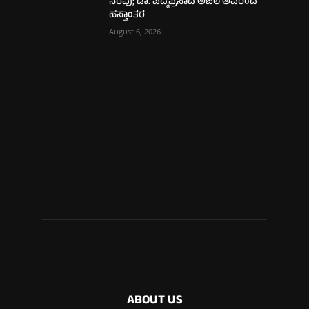
ನೆರವು; ಡಾ. ಪದ್ಮಪ್ರಸಾದ ಅಜಿಲ ಅವರಿಂದ
ಹಸ್ತಾಂತರ
August 6, 2026
ಮಂಗಳೂರು
698
ಉಡುಪಿ
635
ಮೂಡುಬಿದಿರೆ
575
ಕಾರ್ಕಳ
264
ಬೆಂಗಳೂರು
263
ABOUT US