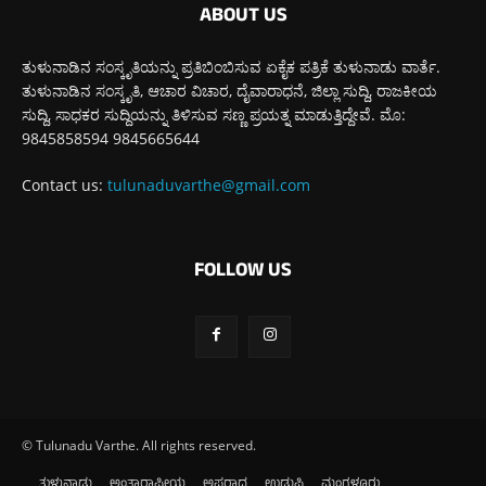
ABOUT US
ತುಳುನಾಡಿನ ಸಂಸ್ಕೃತಿಯನ್ನು ಪ್ರತಿಬಿಂಬಿಸುವ ಏಕೈಕ ಪತ್ರಿಕೆ ತುಳುನಾಡು ವಾರ್ತೆ.
ತುಳುನಾಡಿನ ಸಂಸ್ಕೃತಿ, ಆಚಾರ ವಿಚಾರ, ದೈವಾರಾಧನೆ, ಜಿಲ್ಲಾ ಸುದ್ದಿ, ರಾಜಕೀಯ
ಸುದ್ದಿ, ಸಾಧಕರ ಸುದ್ದಿಯನ್ನು ತಿಳಿಸುವ ಸಣ್ಣ ಪ್ರಯತ್ನ ಮಾಡುತ್ತಿದ್ದೇವೆ. ಮೊ:
9845858594 9845665644
Contact us:
tulunaduvarthe@gmail.com
FOLLOW US
© Tulunadu Varthe. All rights reserved.
ತುಳುನಾಡು
ಅಂತಾರಾಷ್ಟ್ರೀಯ
ಅಪರಾಧ
ಉಡುಪಿ
ಮಂಗಳೂರು