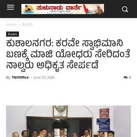
Home
ಕೊಡಗು
ಕೊಡಗು
ಕುಶಾಲನಗರ: ಕರವೇ ಸ್ವಾಭಿಮಾನಿ
ಬಣಕ್ಕೆ ಮಾಜಿ ಯೋಧರು ಸೇರಿದಂತೆ
ನಾಲ್ವರು ಅಧಿಕೃತ ಸೇರ್ಪಡೆ
By
TNVOffice
-
June 23, 2026
0