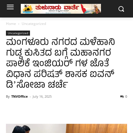
Home
Uncategorized
Uncategorized
ಮಂಗಳೂರು ನಗರದ ಮಳೆಹಾನಿ
ಗುಡ್ಡ ಕುಸಿತದ ಬಗ್ಗೆ ಮಹಾನಗರ
ಪಾಲಿಕೆ ಇಂಜಿಯರ್‌ ಗಳ ಜೊತೆ
ವಿಧಾನ ಪರಿಷತ್‌ ಶಾಸಕ ಐವನ್‌
ಡಿʼಸೋಜಾ ಚರ್ಚೆ
By
TNVOffice
-
July 16, 2025
0