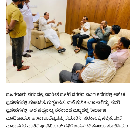
ಮಂಗಳೂರು ನಗರದಲ್ಲಿ ವಿಪರೀತ ಮಳೆಗೆ ನಗರದ ವಿವಿಧ ಕಡೆಗಳಲ್ಲಿ ಅನೇಕ
ಪ್ರದೇಶಗಳಲ್ಲಿ ಭೂಕುಸಿತ, ಗುಡ್ಡಕುಸಿತ, ಮನೆ ಕುಸಿತ ಉಂಟಾಗಿದ್ದು, ಸದರಿ
ಪ್ರದೇಶಗಳಲ್ಲಿ ಅದ ನಷ್ಟವನ್ನು ಸರಕಾರದ ಮಟ್ಟದಲ್ಲಿ ನಿರ್ಮಾಣ
ಮಾಡಿಕೊಡಲು ಅಂದಾಜುವೆಚ್ಚವನ್ನು ತಯಾರಿಸಿ, ಸರಕಾರಕ್ಕೆ ಸಲ್ಲಿಸುವಂತೆ
ಮಹಾನಗರ ಪಾಲಿಕೆ ಇಂಜಿನಿಯರ್‌ ಗಳಿಗೆ ಐವನ್‌ ಡಿʼಸೋಜಾ ಸೂಚಿಸಿದರು.