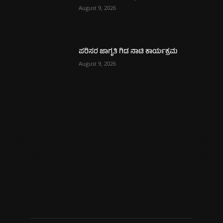
August 9, 2026
ಪರಿಸರ ಜಾಗೃತಿ ಗಿಡ ನಾಟಿ ಕಾರ್ಯಕ್ರಮ
August 9, 2026
ಮಂಗಳೂರು
726
ಉಡುಪಿ
652
ಮೂಡುಬಿದಿರೆ
585
ಕಾರ್ಕಳ
272
ಬೆಂಗಳೂರು
270