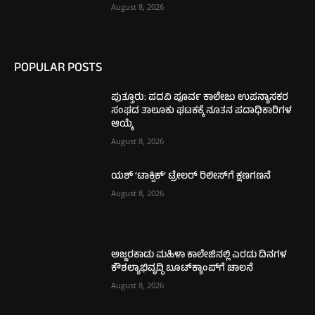
August 8, 2026
POPULAR POSTS
ಪುತ್ತೂರು: ಪದವಿ ಪೂರ್ವ ಕಾಲೇಜು ಉಪನ್ಯಾಸಕರ
ಸಂಘದ ತಾಲೂಕು ಘಟಕಕ್ಕೆ ನೂತನ ಪದಾಧಿಕಾರಿಗಳ
ಆಯ್ಕೆ
August 8, 2026
ಯಶ್ ‘ಟಾಕ್ಸಿಕ್’ ಟ್ರೇಲರ್ ರಿಲೀಸ್‌ಗೆ ಕ್ಷಣಗಣನೆ
August 8, 2026
ಅಜ್ಜರಕಾಡು ಮಹಿಳಾ ಕಾಲೇಜಿನಲ್ಲಿ ಎರಡು ದಿನಗಳ
ಕೌಶಲ್ಯಾಭಿವೃದ್ಧಿ ಬೂಟ್‌ಕ್ಯಾಂಪ್‌ಗೆ ಚಾಲನೆ
August 8, 2026