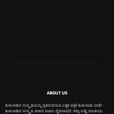
ಮಂಗಳೂರು
725
ಉಡುಪಿ
652
ಮೂಡುಬಿದಿರೆ
582
ಕಾರ್ಕಳ
271
ಬೆಂಗಳೂರು
270
ABOUT US
ತುಳುನಾಡಿನ ಸಂಸ್ಕೃತಿಯನ್ನು ಪ್ರತಿಬಿಂಬಿಸುವ ಏಕೈಕ ಪತ್ರಿಕೆ ತುಳುನಾಡು ವಾರ್ತೆ.
ತುಳುನಾಡಿನ ಸಂಸ್ಕೃತಿ, ಆಚಾರ ವಿಚಾರ, ದೈವಾರಾಧನೆ, ಜಿಲ್ಲಾ ಸುದ್ದಿ, ರಾಜಕೀಯ