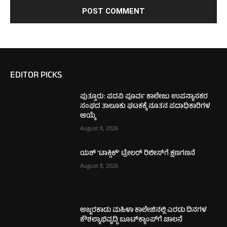
EDITOR PICKS
ಪುತ್ತೂರು: ಪದವಿ ಪೂರ್ವ ಕಾಲೇಜು ಉಪನ್ಯಾಸಕರ
ಸಂಘದ ತಾಲೂಕು ಘಟಕಕ್ಕೆ ನೂತನ ಪದಾಧಿಕಾರಿಗಳ
ಆಯ್ಕೆ
August 8, 2026
ಯಶ್ ‘ಟಾಕ್ಸಿಕ್’ ಟ್ರೇಲರ್ ರಿಲೀಸ್‌ಗೆ ಕ್ಷಣಗಣನೆ
August 8, 2026
ಅಜ್ಜರಕಾಡು ಮಹಿಳಾ ಕಾಲೇಜಿನಲ್ಲಿ ಎರಡು ದಿನಗಳ
ಕೌಶಲ್ಯಾಭಿವೃದ್ಧಿ ಬೂಟ್‌ಕ್ಯಾಂಪ್‌ಗೆ ಚಾಲನೆ