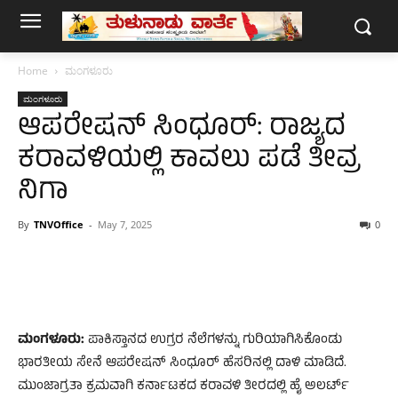
Home
ಮಂಗಳೂರು
ಮಂಗಳೂರು
ಆಪರೇಷನ್​ ಸಿಂಧೂರ್​: ರಾಜ್ಯದ
ಕರಾವಳಿಯಲ್ಲಿ ಕಾವಲು ಪಡೆ ತೀವ್ರ
ನಿಗಾ
By
TNVOffice
-
May 7, 2025
0
ಮಂಗಳೂರು:
ಪಾಕಿಸ್ತಾನದ ಉಗ್ರರ ನೆಲೆಗಳನ್ನು ಗುರಿಯಾಗಿಸಿಕೊಂಡು
ಭಾರತೀಯ ಸೇನೆ ಆಪರೇಷನ್​ ಸಿಂಧೂರ್​ ಹೆಸರಿನಲ್ಲಿ ದಾಳಿ ಮಾಡಿದೆ.
ಮುಂಜಾಗ್ರತಾ ಕ್ರಮವಾಗಿ ಕರ್ನಾಟಕದ ಕರಾವಳಿ ತೀರದಲ್ಲಿ ಹೈ ಅಲರ್ಟ್