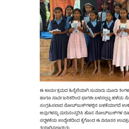
ಈ ಕಾರ್ಯಕ್ರಮದ ಹಿನ್ನೆಲೆಯಾಗಿ ಸುಮಾರು ಮೂರು ತಿಂಗಳ ಹ
ಹಾಗೂ ಸಾರ್ವಜನಿಕರಿಂದ ಭಾಗಶಃ ಬಳಸಲ್ಪಟ್ಟ ಹಳೆಯ ನೋಟ್‌
ಸಂಗ್ರಹಿಸಲಾದ ನೋಟ್‌ಬುಕ್‌ಗಳಲ್ಲಿನ ಬಳಕೆಯಾಗದೆ ಉಳಿದಿದ
ಅವುಗಳನ್ನು ಮರುಸಂಸ್ಕರಿಸಿ ಹೊಸ ನೋಟ್‌ಬುಕ್‌ಗಳ ರೂಪದ
ಸದ್ಬಳಕೆಯ ಉದ್ದೇಶದಿಂದ ಕೈಗೊಂಡ ಈ ವಿನೂತನ ಉಪಕ್ರ
ತಯಾರಿಸಲಾಯಿತು.