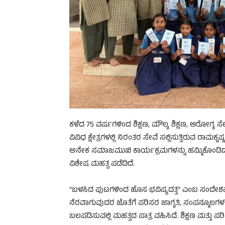
ಕಳೆದ 75 ವರ್ಷಗಳಿಂದ ಶಿಕ್ಷಣ, ಮೌಲ್ಯ ಶಿಕ್ಷಣ, ಆರೋಗ್
ವಿವಿಧ ಕ್ಷೇತ್ರಗಳಲ್ಲಿ ನಿರಂತರ ಸೇವೆ ಸಲ್ಲಿಸುತ್ತಿರುವ
ಅನೇಕ ಸಮಾಜಮುಖಿ ಕಾರ್ಯಕ್ರಮಗಳನ್ನು ಹಮ್ಮಿಕೊಂಡಿದ್
ವಿಶೇಷ ಮಹತ್ವ ಪಡೆದಿದೆ.
“ಬಳಸಿದ ಪುಟಗಳಿಂದ ಹೊಸ ಭವಿಷ್ಯದತ್ತ” ಎಂಬ ಸಂದೇಶವನ್
ನೆರವಾಗುವುದರ ಜೊತೆಗೆ ಪರಿಸರ ಜಾಗೃತಿ, ಸಂಪನ್ಮೂಲಗಳ
ಬಲಪಡಿಸುವಲ್ಲಿ ಮಹತ್ವದ ಪಾತ್ರ ವಹಿಸಿದೆ. ಶಿಕ್ಷಣ ಮತ್