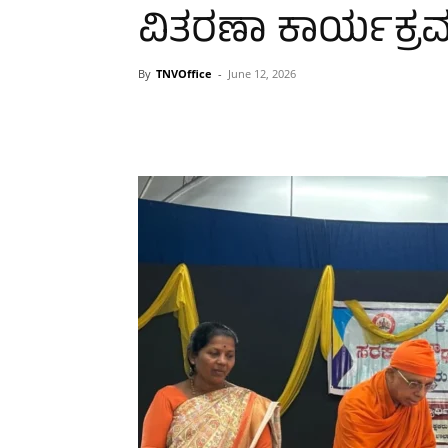
ವಿತರಣಾ ಕಾರ್ಯಕ್ರ
By
TNVOffice
-
June 12, 2026