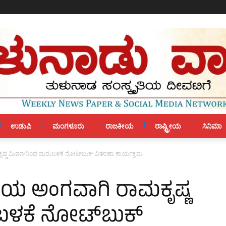
ಉಡುಪಿ
ಮಂಗಳೂರು
ರಾಜಕೀಯ
ರಾಷ್ಟ್ರೀಯ
ಸಿನಿಮಾ
್ಣ ಮಿಷನ್‌ನಿಂದ ಮರುಬಳಕೆ ನೋಟ್‌ಬುಕ್ ವಿತರಣಾ ಕಾರ್ಯಕ್ರಮ
ಯ ಅಂಗವಾಗಿ ರಾಮಕೃಷ್ಣ
ಬಳಕೆ ನೋಟ್‌ಬುಕ್