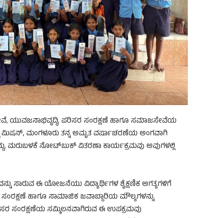
ಯ ಸೇವೆ, ಯುವಜನಾಭಿವೃದ್ಧಿ, ಪರಿಸರ ಸಂರಕ್ಷಣೆ ಹಾಗೂ ಸಮಾಜಸೇವೆಯ
 ರಾಮಕೃಷ್ಣ ಮಿಷನ್, ಮಂಗಳೂರು ತನ್ನ ಅಮೃತ ವರ್ಷಾಚರಣೆಯ ಅಂಗವಾಗಿ
ದು, ಮರುಬಳಕೆ ನೋಟ್‌ಬುಕ್ ವಿತರಣಾ ಕಾರ್ಯಕ್ರಮವು ಅವುಗಳಲ್ಲಿ
ನು ಸಾರುವ ಈ ಯೋಜನೆಯು ವಿದ್ಯಾರ್ಥಿಗಳ ಶೈಕ್ಷಣಿಕ ಅಗತ್ಯಗಳಿಗೆ
 ಸಂರಕ್ಷಣೆ ಹಾಗೂ ಸಾಮಾಜಿಕ ಜವಾಬ್ದಾರಿಯ ಮೌಲ್ಯಗಳನ್ನು
ತು ಪರಿಸರ ಸಂರಕ್ಷಣೆಯ ಸಮ್ಮಿಲನವಾಗಿರುವ ಈ ಉಪಕ್ರಮವು