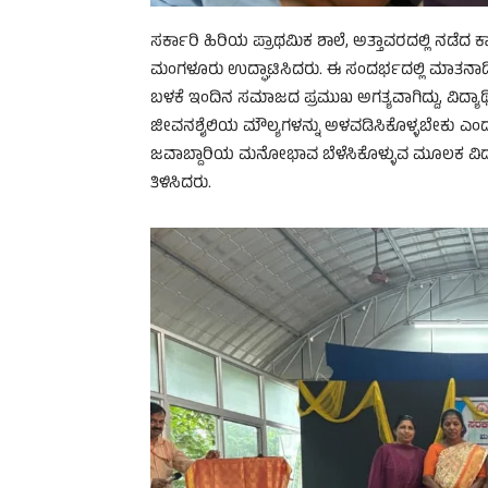
ಸರ್ಕಾರಿ ಹಿರಿಯ ಪ್ರಾಥಮಿಕ ಶಾಲೆ, ಅತ್ತಾವರದಲ್ಲಿ ನಡೆದ 
ಮಂಗಳೂರು ಉದ್ಘಾಟಿಸಿದರು. ಈ ಸಂದರ್ಭದಲ್ಲಿ ಮಾತನಾಡಿ
ಬಳಕೆ ಇಂದಿನ ಸಮಾಜದ ಪ್ರಮುಖ ಅಗತ್ಯವಾಗಿದ್ದು, ವಿದ್ಯಾ
ಜೀವನಶೈಲಿಯ ಮೌಲ್ಯಗಳನ್ನು ಅಳವಡಿಸಿಕೊಳ್ಳಬೇಕು ಎಂದು 
ಜವಾಬ್ದಾರಿಯ ಮನೋಭಾವ ಬೆಳೆಸಿಕೊಳ್ಳುವ ಮೂಲಕ ವಿದ್
ತಿಳಿಸಿದರು.