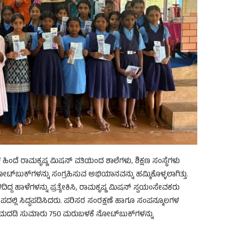
ಿಂದೆ ರಾಮಕೃಷ್ಣ ಮಿಷನ್ ವತಿಯಿಂದ ಶಾಲೆಗಳು, ಶಿಕ್ಷಣ ಸಂಸ್ಥೆಗಳು
ಬುಕ್‌ಗಳನ್ನು ಸಂಗ್ರಹಿಸುವ ಅಭಿಯಾನವನ್ನು ಹಮ್ಮಿಕೊಳ್ಳಲಾಗಿತ್ತು.
್ದ ಹಾಳೆಗಳನ್ನು ಪ್ರತ್ಯೇಕಿಸಿ, ರಾಮಕೃಷ್ಣ ಮಿಷನ್‌ ಸ್ವಯಂಸೇವಕರು
ಲ್ಲಿ ಸಿದ್ಧಪಡಿಸಿದರು. ಪರಿಸರ ಸಂರಕ್ಷಣೆ ಹಾಗೂ ಸಂಪನ್ಮೂಲಗಳ
ಮದಡಿ ಸುಮಾರು 750 ಮರುಬಳಕೆ ನೋಟ್‌ಬುಕ್‌ಗಳನ್ನು