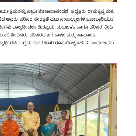
ಕಾರ್ಯಕ್ರಮವನ್ನು ಸ್ವಾಮಿ ಜಿತಕಾಮಾನಂದಜಿ, ಅಧ್ಯಕ್ಷರು, ರಾಮಕೃಷ್ಣ ಮಠ,
ದ ಅವರು, ಪರಿಸರ ಸಂರಕ್ಷಣೆ ಮತ್ತು ಸಂಪನ್ಮೂಲಗಳ ಜವಾಬ್ದಾರಿಯುತ
ರ್ಥಿಗಳು ಬಾಲ್ಯದಿಂದಲೇ ಮಿತವ್ಯಯ, ಮರುಬಳಕೆ ಹಾಗೂ ಪರಿಸರ ಸ್ನೇಹಿ
ಕರೆ ನೀಡಿದರು. ಪರಿಸರದ ಬಗ್ಗೆ ಕಾಳಜಿ ಮತ್ತು ಸಾಮಾಜಿಕ
ಯಾರ್ಥಿಗಳು ಉತ್ತಮ ನಾಗರಿಕರಾಗಿ ರೂಪುಗೊಳ್ಳಬಹುದು ಎಂದು ಅವರು