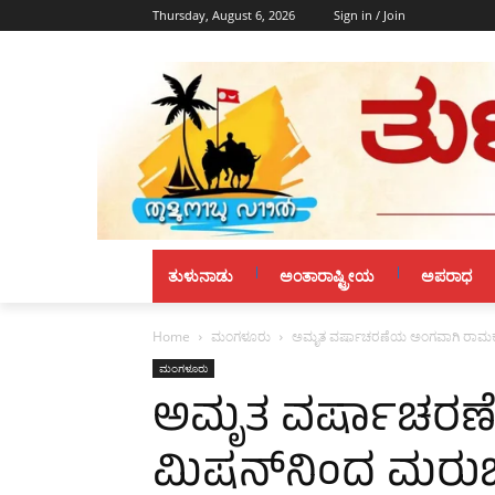
Thursday, August 6, 2026
Sign in / Join
ತುಳುನಾಡು
ಅಂತಾರಾಷ್ಟ್ರೀಯ
ಅಪರಾಧ
Home
ಮಂಗಳೂರು
ಅಮೃತ ವರ್ಷಾಚರಣೆಯ ಅಂಗವಾಗಿ ರಾಮಕೃಷ
ಮಂಗಳೂರು
ಅಮೃತ ವರ್ಷಾಚರಣೆ
ಮಿಷನ್‌ನಿಂದ ಮರು