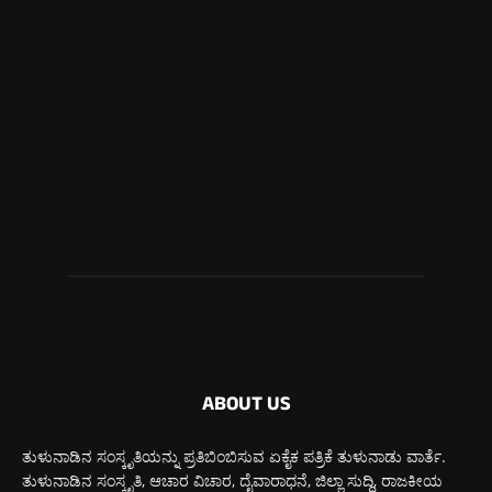
ಮಂಗಳೂರು
711
ಉಡುಪಿ
646
ಮೂಡುಬಿದಿರೆ
581
ಕಾರ್ಕಳ
270
ಬೆಂಗಳೂರು
266
ABOUT US
ತುಳುನಾಡಿನ ಸಂಸ್ಕೃತಿಯನ್ನು ಪ್ರತಿಬಿಂಬಿಸುವ ಏಕೈಕ ಪತ್ರಿಕೆ ತುಳುನಾಡು ವಾರ್ತೆ.
ತುಳುನಾಡಿನ ಸಂಸ್ಕೃತಿ, ಆಚಾರ ವಿಚಾರ, ದೈವಾರಾಧನೆ, ಜಿಲ್ಲಾ ಸುದ್ದಿ, ರಾಜಕೀಯ