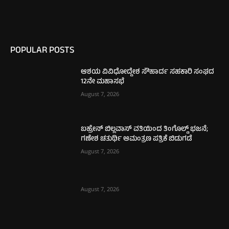
POPULAR POSTS
ಆಶಯ ವಿವಿಧೋದ್ದೇಶ ಸೌಹಾರ್ದ ಸಹಕಾರಿ ಸಂಘದ
12ನೇ ಮಹಾಸಭೆ
August 7, 2026
ಬಹ್ರೇನ್ ಬಿಲ್ಲವಾಸ್ ವತಿಯಿಂದ ತಿಂಗೊಲ್ಡ್ ಭಜನೆ;
ಗಣೇಶ ಚತುರ್ಥಿ ಆಮಂತ್ರಣ ಪತ್ರಿಕೆ ಬಿಡುಗಡೆ
August 7, 2026
August 7, 2026