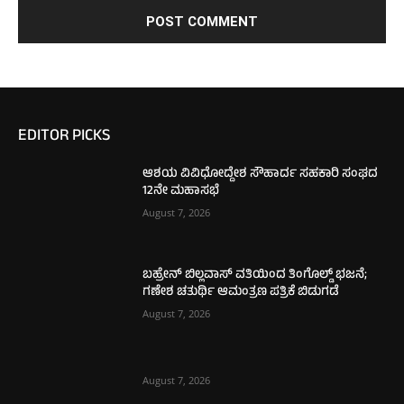
EDITOR PICKS
ಆಶಯ ವಿವಿಧೋದ್ದೇಶ ಸೌಹಾರ್ದ ಸಹಕಾರಿ ಸಂಘದ
12ನೇ ಮಹಾಸಭೆ
August 7, 2026
ಬಹ್ರೇನ್ ಬಿಲ್ಲವಾಸ್ ವತಿಯಿಂದ ತಿಂಗೊಲ್ಡ್ ಭಜನೆ;
ಗಣೇಶ ಚತುರ್ಥಿ ಆಮಂತ್ರಣ ಪತ್ರಿಕೆ ಬಿಡುಗಡೆ
August 7, 2026
August 7, 2026