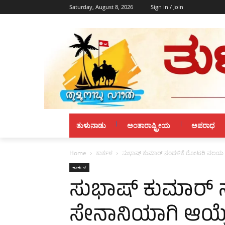
Saturday, August 8, 2026
Sign in / Join
ತುಳುನಾಡು
ಅಂತಾರಾಷ್ಟ್ರೀಯ
ಅಪರಾಧ
Home
ಕಾರ್ಕಳ
ಸುಭಾಷ್ ಕುಮಾರ್ ನಂದಳಿಕೆ ರೋಟರಿ ವಲಯ ಸ
ಕಾರ್ಕಳ
ಸುಭಾಷ್ ಕುಮಾರ್
ಸೇನಾನಿಯಾಗಿ ಆಯ್ಕ