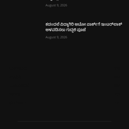
August 9, 2026
ಕಡಂದಲೆ ವಿದ್ಯಾಗಿರಿ ಆಟೋ ಪಾರ್ಕ್‌ಗೆ ಇಂಟರ್‌ಲಾಕ್
ಅಳವಡಿಸಲು ಗುದ್ದಲಿ ಪೂಜೆ
August 9, 2026
ಮಂಗಳೂರು
726
ಉಡುಪಿ
652
ಮೂಡುಬಿದಿರೆ
584
ಕಾರ್ಕಳ
272
ಬೆಂಗಳೂರು
270