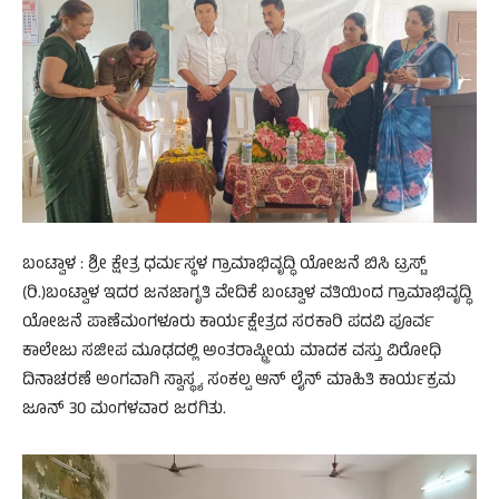
ಬಂಟ್ವಾಳ : ಶ್ರೀ ಕ್ಷೇತ್ರ ಧರ್ಮಸ್ಥಳ ಗ್ರಾಮಾಭಿವೃದ್ಧಿ ಯೋಜನೆ ಬಿಸಿ ಟ್ರಸ್ಟ್
(ರಿ.)ಬಂಟ್ವಾಳ ಇದರ ಜನಜಾಗೃತಿ ವೇದಿಕೆ ಬಂಟ್ವಾಳ ವತಿಯಿಂದ ಗ್ರಾಮಾಭಿವೃದ್ಧಿ
ಯೋಜನೆ ಪಾಣೆಮಂಗಳೂರು ಕಾರ್ಯಕ್ಷೇತ್ರದ ಸರಕಾರಿ ಪದವಿ ಪೂರ್ವ
ಕಾಲೇಜು ಸಜೀಪ ಮೂಢದಲ್ಲಿ ಅಂತರಾಷ್ಟ್ರೀಯ ಮಾದಕ ವಸ್ತು ವಿರೋಧಿ
ದಿನಾಚರಣೆ ಅಂಗವಾಗಿ ಸ್ವಾಸ್ಥ್ಯ ಸಂಕಲ್ಪ ಆನ್ ಲೈನ್ ಮಾಹಿತಿ ಕಾರ್ಯಕ್ರಮ
ಜೂನ್ 30 ಮಂಗಳವಾರ ಜರಗಿತು.