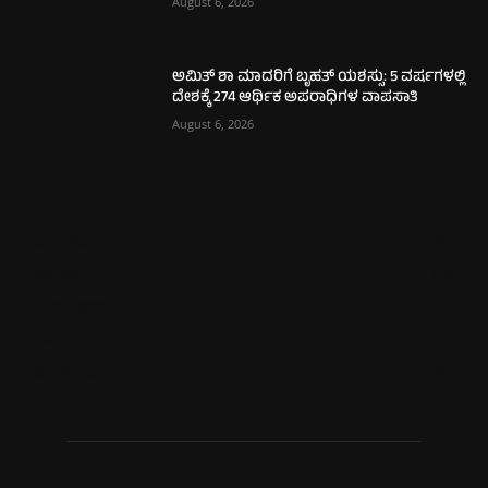
August 6, 2026
ಅಮಿತ್ ಶಾ ಮಾದರಿಗೆ ಬೃಹತ್ ಯಶಸ್ಸು: 5 ವರ್ಷಗಳಲ್ಲಿ
ದೇಶಕ್ಕೆ 274 ಆರ್ಥಿಕ ಅಪರಾಧಿಗಳ ವಾಪಸಾತಿ
August 6, 2026
ಮಂಗಳೂರು
702
ಉಡುಪಿ
635
ಮೂಡುಬಿದಿರೆ
577
ಕಾರ್ಕಳ
267
ಬೆಂಗಳೂರು
265