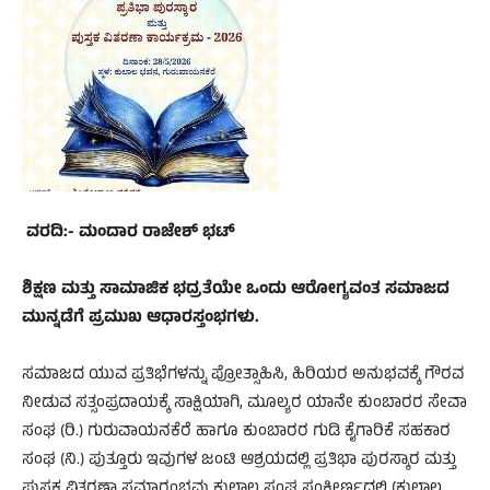
​ ವರದಿ:- ಮಂದಾರ ರಾಜೇಶ್ ಭಟ್
ಶಿಕ್ಷಣ ಮತ್ತು ಸಾಮಾಜಿಕ ಭದ್ರತೆಯೇ ಒಂದು ಆರೋಗ್ಯವಂತ ಸಮಾಜದ
ಮುನ್ನಡೆಗೆ ಪ್ರಮುಖ ಆಧಾರಸ್ತಂಭಗಳು.
ಸಮಾಜದ ಯುವ ಪ್ರತಿಭೆಗಳನ್ನು ಪ್ರೋತ್ಸಾಹಿಸಿ, ಹಿರಿಯರ ಅನುಭವಕ್ಕೆ ಗೌರವ
ನೀಡುವ ಸತ್ಸಂಪ್ರದಾಯಕ್ಕೆ ಸಾಕ್ಷಿಯಾಗಿ, ಮೂಲ್ಯರ ಯಾನೇ ಕುಂಬಾರರ ಸೇವಾ
ಸಂಘ (ರಿ.) ಗುರುವಾಯನಕೆರೆ ಹಾಗೂ ಕುಂಬಾರರ ಗುಡಿ ಕೈಗಾರಿಕೆ ಸಹಕಾರ
ಸಂಘ (ನಿ.) ಪುತ್ತೂರು ಇವುಗಳ ಜಂಟಿ ಆಶ್ರಯದಲ್ಲಿ ಪ್ರತಿಭಾ ಪುರಸ್ಕಾರ ಮತ್ತು
ಪುಸ್ತಕ ವಿತರಣಾ ಸಮಾರಂಭವು ಕುಲಾಲ ಸಂಘ ಸಂಕೀರ್ಣದಲ್ಲಿ (ಕುಲಾಲ