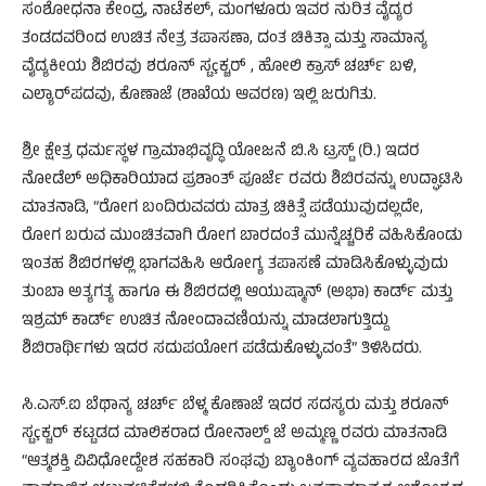
ಸಂಶೋಧನಾ ಕೇಂದ್ರ, ನಾಟೆಕಲ್, ಮಂಗಳೂರು ಇವರ ನುರಿತ ವೈದ್ಯರ
ತಂಡದವರಿಂದ ಉಚಿತ ನೇತ್ರ ತಪಾಸಣಾ, ದಂತ ಚಿಕಿತ್ಸಾ ಮತ್ತು ಸಾಮಾನ್ಯ
ವೈದ್ಯಕೀಯ ಶಿಬಿರವು ಶರೂನ್ ಸ್ಟçಕ್ಚರ್ , ಹೋಲಿ ಕ್ರಾಸ್ ಚರ್ಚ್ ಬಳಿ,
ಎಲ್ಯಾರ್‌ಪದವು, ಕೊಣಾಜೆ (ಶಾಖೆಯ ಆವರಣ) ಇಲ್ಲಿ ಜರುಗಿತು.
ಶ್ರೀ ಕ್ಷೇತ್ರ ಧರ್ಮಸ್ಥಳ ಗ್ರಾಮಾಭಿವೃದ್ಧಿ ಯೋಜನೆ ಬಿ.ಸಿ ಟ್ರಸ್ಟ್ (ರಿ.) ಇದರ
ನೋಡೆಲ್ ಅಧಿಕಾರಿಯಾದ ಪ್ರಶಾಂತ್ ಪೂರ್ಜೆ ರವರು ಶಿಬಿರವನ್ನು ಉದ್ಘಾಟಿಸಿ
ಮಾತನಾಡಿ, “ರೋಗ ಬಂದಿರುವವರು ಮಾತ್ರ ಚಿಕಿತ್ಸೆ ಪಡೆಯುವುದಲ್ಲದೇ,
ರೋಗ ಬರುವ ಮುಂಚಿತವಾಗಿ ರೋಗ ಬಾರದಂತೆ ಮುನ್ನೆಚ್ಚರಿಕೆ ವಹಿಸಿಕೊಂಡು
ಇಂತಹ ಶಿಬಿರಗಳಲ್ಲಿ ಭಾಗವಹಿಸಿ ಆರೋಗ್ಯ ತಪಾಸಣೆ ಮಾಡಿಸಿಕೊಳ್ಳುವುದು
ತುಂಬಾ ಅತ್ಯಗತ್ಯ ಹಾಗೂ ಈ ಶಿಬಿರದಲ್ಲಿ ಆಯುಷ್ಮಾನ್ (ಅಭಾ) ಕಾರ್ಡ್ ಮತ್ತು
ಇಶ್ರಮ್ ಕಾರ್ಡ್ ಉಚಿತ ನೋಂದಾವಣಿಯನ್ನು ಮಾಡಲಾಗುತ್ತಿದ್ದು
ಶಿಬಿರಾರ್ಥಿಗಳು ಇದರ ಸದುಪಯೋಗ ಪಡೆದುಕೊಳ್ಳುವಂತೆ” ತಿಳಿಸಿದರು.
ಸಿ.ಎಸ್.ಐ ಬೆಥಾನ್ಯ ಚರ್ಚ್ ಬೆಳ್ಮ ಕೊಣಾಜೆ ಇದರ ಸದಸ್ಯರು ಮತ್ತು ಶರೂನ್
ಸ್ಟçಕ್ಚರ್ ಕಟ್ಟಡದ ಮಾಲಿಕರಾದ ರೋನಾಲ್ಡ್ ಜೆ ಅಮ್ಮಣ್ಣ ರವರು ಮಾತನಾಡಿ
“ಆತ್ಮಶಕ್ತಿ ವಿವಿಧೋದ್ದೇಶ ಸಹಕಾರಿ ಸಂಘವು ಬ್ಯಾಂಕಿಂಗ್ ವ್ಯವಹಾರದ ಜೊತೆಗೆ