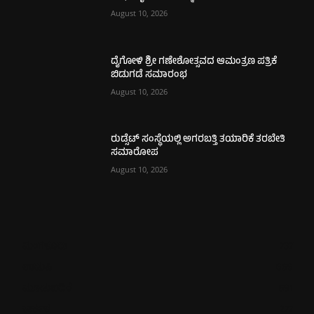
August 10, 2026
ದೈಗೋಳಿ ಶ್ರೀ ಗಣೇಶೋತ್ಸವದ ಆಮಂತ್ರಣ ಪತ್ರಿಕೆ
ಬಿಡುಗಡೆ ಸಮಾರಂಭ
August 10, 2026
ರುಡ್ಸೆಟ್ ಸಂಸ್ಥೆಯಲ್ಲಿ ಅಗರಬತ್ತಿ ತಯಾರಿಕೆ ತರಬೇತಿ
ಸಮಾರೋಪ
August 10, 2026
ಮಂಗಳೂರು
737
ಉಡುಪಿ
669
ಮೂಡುಬಿದಿರೆ
591
ಕಾರ್ಕಳ
277