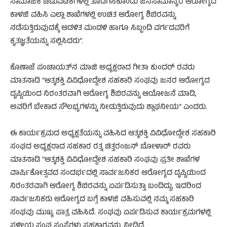
ಸಾಮಾಜಿಕ ಚಟುವಟಿಕೆಗಳಲ್ಲಿ ತೊಡಗಿಸಿಕೊಂಡು ಜನಸಾಮಾನ್ಯರ ಆರೋಗ್ಯದ
ಕಾಳಜಿ ವಹಿಸಿ ಎಲ್ಲಾ ಶಾಖೆಗಳಲ್ಲಿ ಉಚಿತ ಆರೋಗ್ಯ ಶಿಬಿರವನ್ನು
ನಡೆಸುತ್ತಿರುವುದಕ್ಕೆ ಆಡಳಿತ ಮಂಡಳಿ ಹಾಗೂ ಸಿಬ್ಬಂದಿ ವರ್ಗದವರಿಗೆ
ಕೃತಜ್ಞತೆಯನ್ನು ಸಲ್ಲಿಸಿದರು”.
ಕೊಣಾಜೆ ಪಂಚಾಯತ್‌ನ ಮಾಜಿ ಅಧ್ಯಕ್ಷರಾದ ಗೀತಾ ಕುಂದರ್ ರವರು
ಮಾತನಾಡಿ “ಆತ್ಮಶಕ್ತಿ ವಿವಿಧೋದ್ದೇಶ ಸಹಕಾರಿ ಸಂಘವು ಜನರ ಆರೋಗ್ಯದ
ದೃಷ್ಟಿಯಿಂದ ನಿರಂತರವಾಗಿ ಆರೋಗ್ಯ ಶಿಬಿರವನ್ನು ಆಯೋಜನೆ ಮಾಡಿ,
ಅವರಿಗೆ ಬೇಕಾದ ಸೌಲಭ್ಯಗಳನ್ನು ನೀಡುತ್ತಿರುವುದು ಶ್ಲಾಘನೀಯ” ಎಂದರು.
ಈ ಕಾರ್ಯಕ್ರಮದ ಅಧ್ಯಕ್ಷತೆಯನ್ನು ವಹಿಸಿದ ಆತ್ಮಶಕ್ತಿ ವಿವಿಧೋದ್ದೇಶ ಸಹಕಾರಿ
ಸಂಘದ ಅಧ್ಯಕ್ಷರಾದ ಸಹಕಾರ ರತ್ನ ಚಿತ್ತರಂಜನ್ ಬೋಳಾರ್ ರವರು
ಮಾತನಾಡಿ “ಆತ್ಮಶಕ್ತಿ ವಿವಿಧೋದ್ದೇಶ ಸಹಕಾರಿ ಸಂಘವು ಪ್ರತೀ ಶಾಖೆಗಳ
ವಾರ್ಷಿಕೋತ್ಸವದ ಸಂದರ್ಭದಲ್ಲಿ ಸಾರ್ವಜನಿಕರ ಆರೋಗ್ಯದ ದೃಷ್ಟಿಯಿಂದ
ನಿರಂತರವಾಗಿ ಆರೋಗ್ಯ ಶಿಬಿರವನ್ನು ಏರ್ಪಡಿಸುತ್ತಾ ಬಂದಿದ್ದು, ಇದರಿಂದ
ಸಾರ್ವಜನಿಕರು ಆರೋಗ್ಯದ ಬಗ್ಗೆ ಕಾಳಜಿ ವಹಿಸುವಲ್ಲಿ ನಮ್ಮ ಸಹಕಾರಿ
ಸಂಘವು ಮುಖ್ಯ ಪಾತ್ರ ವಹಿಸಿದೆ. ಸಂಘವು ಏರ್ಪಡಿಸುವ ಕಾರ್ಯಕ್ರಮಗಳಲ್ಲಿ
ಸ್ಥಳೀಯ ಸಂಘ ಸಂಸ್ಥೆಗಳು ಸಹಕಾರವನ್ನು ನೀಡಿದೆ.