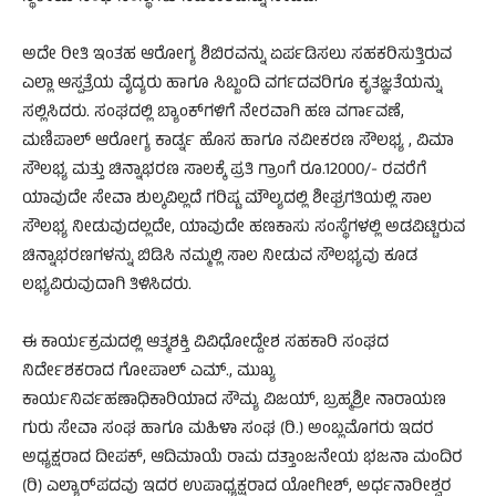
ಅದೇ ರೀತಿ ಇಂತಹ ಆರೋಗ್ಯ ಶಿಬಿರವನ್ನು ಏರ್ಪಡಿಸಲು ಸಹಕರಿಸುತ್ತಿರುವ
ಎಲ್ಲಾ ಆಸ್ಪತ್ರೆಯ ವೈದ್ಯರು ಹಾಗೂ ಸಿಬ್ಬಂದಿ ವರ್ಗದವರಿಗೂ ಕೃತಜ್ಞತೆಯನ್ನು
ಸಲ್ಲಿಸಿದರು. ಸಂಘದಲ್ಲಿ ಬ್ಯಾಂಕ್‌ಗಳಿಗೆ ನೇರವಾಗಿ ಹಣ ವರ್ಗಾವಣೆ,
ಮಣಿಪಾಲ್ ಆರೋಗ್ಯ ಕಾರ್ಡ್ನ ಹೊಸ ಹಾಗೂ ನವೀಕರಣ ಸೌಲಭ್ಯ , ವಿಮಾ
ಸೌಲಭ್ಯ ಮತ್ತು ಚಿನ್ನಾಭರಣ ಸಾಲಕ್ಕೆ ಪ್ರತಿ ಗ್ರಾಂಗೆ ರೂ.12000/- ರವರೆಗೆ
ಯಾವುದೇ ಸೇವಾ ಶುಲ್ಕವಿಲ್ಲದೆ ಗರಿಷ್ಟ ಮೌಲ್ಯದಲ್ಲಿ ಶೀಘ್ರಗತಿಯಲ್ಲಿ ಸಾಲ
ಸೌಲಭ್ಯ ನೀಡುವುದಲ್ಲದೇ, ಯಾವುದೇ ಹಣಕಾಸು ಸಂಸ್ಥೆಗಳಲ್ಲಿ ಅಡವಿಟ್ಟಿರುವ
ಚಿನ್ನಾಭರಣಗಳನ್ನು ಬಿಡಿಸಿ ನಮ್ಮಲ್ಲಿ ಸಾಲ ನೀಡುವ ಸೌಲಭ್ಯವು ಕೂಡ
ಲಭ್ಯವಿರುವುದಾಗಿ ತಿಳಿಸಿದರು.
ಈ ಕಾರ್ಯಕ್ರಮದಲ್ಲಿ ಆತ್ಮಶಕ್ತಿ ವಿವಿಧೋದ್ದೇಶ ಸಹಕಾರಿ ಸಂಘದ
ನಿರ್ದೇಶಕರಾದ ಗೋಪಾಲ್ ಎಮ್., ಮುಖ್ಯ
ಕಾರ್ಯನಿರ್ವಹಣಾಧಿಕಾರಿಯಾದ ಸೌಮ್ಯ ವಿಜಯ್, ಬ್ರಹ್ಮಶ್ರೀ ನಾರಾಯಣ
ಗುರು ಸೇವಾ ಸಂಘ ಹಾಗೂ ಮಹಿಳಾ ಸಂಘ (ರಿ.) ಅಂಬ್ಲಮೊಗರು ಇದರ
ಅಧ್ಯಕ್ಷರಾದ ದೀಪಕ್, ಆದಿಮಾಯೆ ರಾಮ ದತ್ತಾಂಜನೇಯ ಭಜನಾ ಮಂದಿರ
(ರಿ) ಎಲ್ಯಾರ್‌ಪದವು ಇದರ ಉಪಾಧ್ಯಕ್ಷರಾದ ಯೋಗೀಶ್, ಅರ್ಧನಾರೀಶ್ವರ