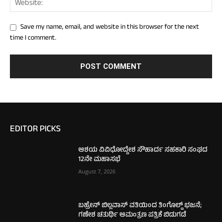
Save my name, email, and website in this browser for the next
time I comment.
EDITOR PICKS
ಆಶಯ ವಿವಿಧೋದ್ದೇಶ ಸೌಹಾರ್ದ ಸಹಕಾರಿ ಸಂಘದ
12ನೇ ಮಹಾಸಭೆ
August 7, 2026
ಬಹ್ರೇನ್ ಬಿಲ್ಲವಾಸ್ ವತಿಯಿಂದ ತಿಂಗೊಲ್ಡ್ ಭಜನೆ;
ಗಣೇಶ ಚತುರ್ಥಿ ಆಮಂತ್ರಣ ಪತ್ರಿಕೆ ಬಿಡುಗಡೆ