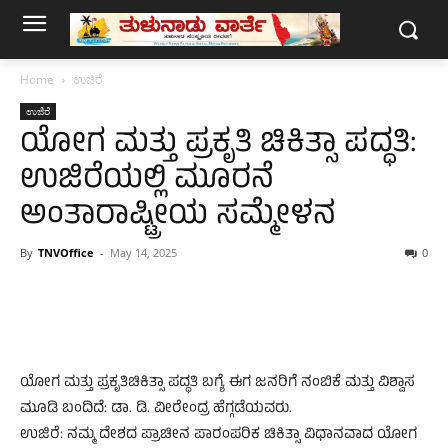
Home
ಉಜಿರೆ
ಉಜಿರೆ
ಯೋಗ ಮತ್ತು ಪ್ರಕೃತಿ ಚಿಕಿತ್ಸಾ ಪದ್ಧತಿ:
ಉಜಿರೆಯಲ್ಲಿ ಮೂರನೆ
ಅಂತಾರಾಷ್ಟ್ರೀಯ ಸಮ್ಮೇಳನ
By
TNVOffice
-
May 14, 2025
0
ಯೋಗ ಮತ್ತು ಪ್ರಕೃತಿಚಿಕಿತ್ಸಾ ಪದ್ಧತಿ ಬಗ್ಯೆ ಈಗ ಜನರಿಗೆ ನಂಬಿಕೆ ಮತ್ತು ವಿಶ್ವಾಸ
ಮೂಡಿ ಬಂದಿದೆ: ಡಾ. ಡಿ. ವೀರೇಂದ್ರ ಹೆಗ್ಗಡೆಯವರು.
ಉಜಿರೆ: ನಮ್ಮ ದೇಶದ ಪ್ರಾಚೀನ ಪಾರಂಪರಿಕ ಚಿಕಿತ್ಸಾ ವಿಧಾನವಾದ ಯೋಗ