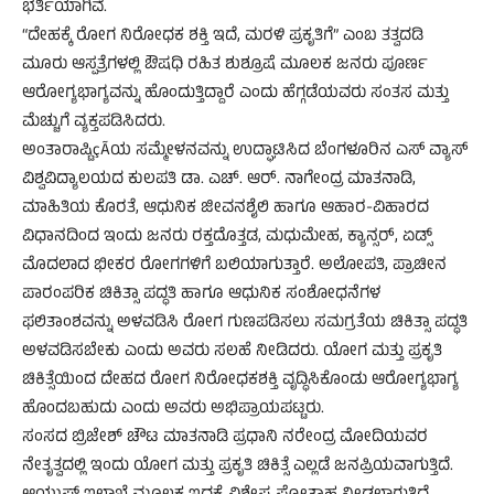
ಭರ್ತಿಯಾಗಿವೆ.
“ದೇಹಕ್ಕೆ ರೋಗ ನಿರೋಧಕ ಶಕ್ತಿ ಇದೆ, ಮರಳಿ ಪ್ರಕೃತಿಗೆ” ಎಂಬ ತತ್ವದಡಿ
ಮೂರು ಆಸ್ಪತ್ರೆಗಳಲ್ಲಿ ಔಷಧಿ ರಹಿತ ಶುಶ್ರೂಷೆ ಮೂಲಕ ಜನರು ಪೂರ್ಣ
ಆರೋಗ್ಯಭಾಗ್ಯವನ್ನು ಹೊಂದುತ್ತಿದ್ದಾರೆ ಎಂದು ಹೆಗ್ಗಡೆಯವರು ಸಂತಸ ಮತ್ತು
ಮೆಚ್ಚುಗೆ ವ್ಯಕ್ತಪಡಿಸಿದರು.
ಅಂತಾರಾಷ್ಟಿçÃಯ ಸಮ್ಮೇಳನವನ್ನು ಉದ್ಘಾಟಿಸಿದ ಬೆಂಗಳೂರಿನ ಎಸ್ ವ್ಯಾಸ್
ವಿಶ್ವವಿದ್ಯಾಲಯದ ಕುಲಪತಿ ಡಾ. ಎಚ್. ಆರ್. ನಾಗೇಂದ್ರ ಮಾತನಾಡಿ,
ಮಾಹಿತಿಯ ಕೊರತೆ, ಆಧುನಿಕ ಜೀವನಶೈಲಿ ಹಾಗೂ ಆಹಾರ-ವಿಹಾರದ
ವಿಧಾನದಿಂದ ಇಂದು ಜನರು ರಕ್ತದೊತ್ತಡ, ಮಧುಮೇಹ, ಕ್ಯಾನ್ಸರ್, ಏಡ್ಸ್
ಮೊದಲಾದ ಭೀಕರ ರೋಗಗಳಿಗೆ ಬಲಿಯಾಗುತ್ತಾರೆ. ಅಲೋಪತಿ, ಪ್ರಾಚೀನ
ಪಾರಂಪರಿಕ ಚಿಕಿತ್ಸಾ ಪದ್ಧತಿ ಹಾಗೂ ಆಧುನಿಕ ಸಂಶೋಧನೆಗಳ
ಫಲಿತಾಂಶವನ್ನು ಅಳವಡಿಸಿ ರೋಗ ಗುಣಪಡಿಸಲು ಸಮಗ್ರತೆಯ ಚಿಕಿತ್ಸಾ ಪದ್ಧತಿ
ಅಳವಡಿಸಬೇಕು ಎಂದು ಅವರು ಸಲಹೆ ನೀಡಿದರು. ಯೋಗ ಮತ್ತು ಪ್ರಕೃತಿ
ಚಿಕಿತ್ಸೆಯಿಂದ ದೇಹದ ರೋಗ ನಿರೋಧಕಶಕ್ತಿ ವೃದ್ಧಿಸಿಕೊಂಡು ಆರೋಗ್ಯಭಾಗ್ಯ
ಹೊಂದಬಹುದು ಎಂದು ಅವರು ಅಭಿಪ್ರಾಯಪಟ್ಟರು.
ಸಂಸದ ಬ್ರಿಜೇಶ್ ಚೌಟ ಮಾತನಾಡಿ ಪ್ರಧಾನಿ ನರೇಂದ್ರ ಮೋದಿಯವರ
ನೇತೃತ್ವದಲ್ಲಿ ಇಂದು ಯೋಗ ಮತ್ತು ಪ್ರಕೃತಿ ಚಿಕಿತ್ಸೆ ಎಲ್ಲಡೆ ಜನಪ್ರಿಯವಾಗುತ್ತಿದೆ.