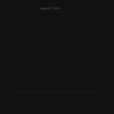
August 7, 2026
ಮಂಗಳೂರು
711
ಉಡುಪಿ
646
ಮೂಡುಬಿದಿರೆ
581
ಕಾರ್ಕಳ
270
ಬೆಂಗಳೂರು
266