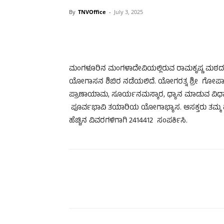
By
TNVOffice
-
July 3, 2025
ಮಂಗಳೂರಿನ ಮಂಗಳಾದೇವಿಯಲ್ಲಿರುವ ರಾಮಕೃಷ್ಣ ಮಠದಲ್ಲಿ
ಯೋಗಾಸನ ಶಿಬಿರ ನಡೆಯಲಿದೆ. ಯೋಗರತ್ನ ಶ್ರೀ ಗೋಪಾಲ
ಪ್ರಾಣಾಯಾಮ, ಸೂರ್ಯನಮಸ್ಕಾರ, ಧ್ಯಾನ ಮಾಡುವ ವಿಧಾ
ಪೂರ್ವಭಾವಿ ತಯಾರಿಯ ಯೋಗಾಭ್ಯಾಸ. ಆಸಕ್ತರು ತಮ್ಮ
ಹೆಚ್ಚಿನ ವಿವರಗಳಿಗಾಗಿ 2414412 ಸಂಪರ್ಕಿಸಿ.