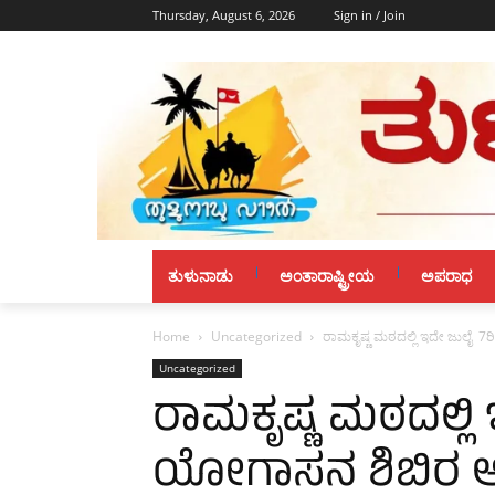
Thursday, August 6, 2026
Sign in / Join
ತುಳುನಾಡು
ಅಂತಾರಾಷ್ಟ್ರೀಯ
ಅಪರಾಧ
Home
Uncategorized
ರಾಮಕೃಷ್ಣ ಮಠದಲ್ಲಿ ಇದೇ ಜುಲೈ 
Uncategorized
ರಾಮಕೃಷ್ಣ ಮಠದಲ್ಲಿ
ಯೋಗಾಸನ ಶಿಬಿರ 