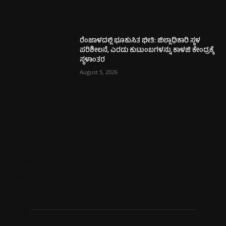
ರೆಂಜಾಳದಲ್ಲಿ ಭೂಕುಸಿತ ಭೀತಿ: ಜಿಲ್ಲಾಧಿಕಾರಿ ಸ್ಥಳ
ಪರಿಶೀಲನೆ, ಎರಡು ಕುಟುಂಬಗಳನ್ನು ಕಾಳಜಿ ಕೇಂದ್ರಕ್ಕೆ
ಸ್ಥಳಾಂತರ
August 5, 2026
ಮಂಗಳೂರು
698
ಉಡುಪಿ
633
ಮೂಡುಬಿದಿರೆ
575
ಬೆಂಗಳೂರು
263
ಕಾರ್ಕಳ
263