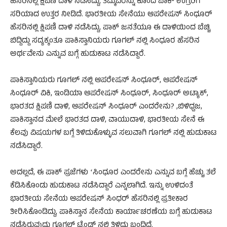
ಹೆಸರಿನಲ್ಲಿ ಕ್ಷಿಪಣಿ ದಾಳಿ ನಡೆಸಿದ್ದು, ತಮ್ಮವರನ್ನು ಕೊಂದ ಪಾಕ್ ಉಗ್ರರಿಗೆ
ಸರಿಯಾದ ಉತ್ತರ ನೀಡಿದೆ. ಭಾರತೀಯ ಸೇನೆಯು ಆಪರೇಷನ್ ಸಿಂಧೂರ್
ಹೆಸರಿನಲ್ಲಿ ಕ್ಷಿಪಣಿ ದಾಳಿ ನಡೆಸಿದ್ದು, ಪಾಕ್‌ ಜನತೆಯೂ ಈ ದಾಳಿಯಿಂದ ಬೆಚ್ಚಿ
ಬಿದ್ದಿದ್ದು ಸದ್ಯಕ್ಕಂತೂ ಪಾಕಿಸ್ತಾನಿಯರು ಗೂಗಲ್ ನಲ್ಲಿ ಸಿಂಧೂರ ಹೆಸರಿನ
ಅರ್ಥವೇನು ಎನ್ನುವ ಬಗ್ಗೆ ಹುಡುಕಾಟ ನಡೆಸಿದ್ದಾರೆ.
ಪಾಕಿಸ್ತಾನಿಯರು ಗೂಗಲ್ ನಲ್ಲಿ ಆಪರೇಷನ್ ಸಿಂಧೂರ್, ಆಪರೇಷನ್
ಸಿಂಧೂರ್ ವಿಕಿ, ಇಂಡಿಯಾ ಆಪರೇಷನ್ ಸಿಂಧೂರ್, ಸಿಂಧೂರ್ ಅಟ್ಯಾಕ್,
ಭಾರತದ ಕ್ಷಿಪಣಿ ದಾಳಿ, ಆಪರೇಷನ್ ಸಿಂಧೂರ್ ಎಂದರೇನು? ,ಬಿಳಿಧ್ವಜ,
ಪಾಕಿಸ್ತಾನದ ಮೇಲೆ ಭಾರತದ ದಾಳಿ, ವಾಯುದಾಳಿ, ಭಾರತೀಯ ಸೇನೆ ಈ
ಕೆಲವು ವಿಷಯಗಳ ಬಗ್ಗೆ ತಿಳಿದುಕೊಳ್ಳುವ ಸಲುವಾಗಿ ಗೂಗಲ್ ನಲ್ಲಿ ಹುಡುಕಾಟ
ನಡೆಸಿದ್ದಾರೆ.
ಅದಲ್ಲದೆ, ಈ ಪಾಕ್ ಪ್ರಜೆಗಳು ʻಸಿಂಧೂರ ಎಂದರೇನು ಎನ್ನುವ ಬಗ್ಗೆ ಹೆಚ್ಚು ತಲೆ
ಕೆಡಿಸಿಕೊಂಡು ಹುಡುಕಾಟ ನಡೆಸಿದ್ದಾರೆ ಎನ್ನಲಾಗಿದೆ. ಇನ್ನು ಉಳಿದಂತೆ
ಭಾರತೀಯ ಸೇನೆಯ ಆಪರೇಷನ್ ಸಿಂಧರ್ ಹೆಸರಿನಲ್ಲಿ ಪ್ರತೀಕಾರ
ತೀರಿಸಿಕೊಂಡಿದ್ದು, ಪಾಕಿಸ್ತಾನ ಸೇನೆಯ ಕಾರ್ಯಾಚರಣೆಯ ಬಗ್ಗೆ ಹುಡುಕಾಟ
ನಡೆಸಿರುವುದು ಗೂಗಲ್ ಟ್ರೆಂಡ್ ನಲ್ಲಿ ತಿಳಿದು ಬಂದಿದೆ.