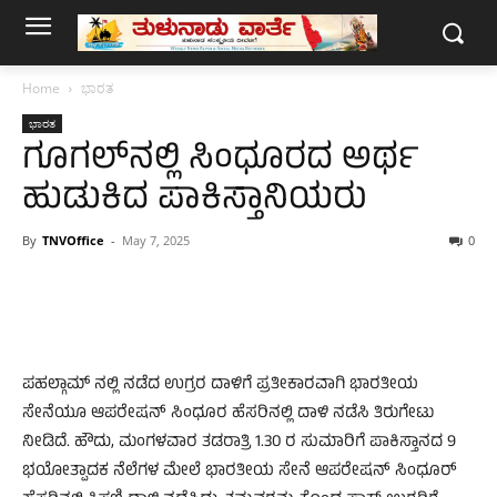
Home
ಭಾರತ
ಭಾರತ
ಗೂಗಲ್‌ನಲ್ಲಿ ಸಿಂಧೂರದ ಅರ್ಥ
ಹುಡುಕಿದ ಪಾಕಿಸ್ತಾನಿಯರು
By
TNVOffice
-
May 7, 2025
0
ಪಹಲ್ಗಾಮ್ ನಲ್ಲಿ ನಡೆದ ಉಗ್ರರ ದಾಳಿಗೆ ಪ್ರತೀಕಾರವಾಗಿ ಭಾರತೀಯ
ಸೇನೆಯೂ ಆಪರೇಷನ್ ಸಿಂಧೂರ ಹೆಸರಿನಲ್ಲಿ ದಾಳಿ ನಡೆಸಿ ತಿರುಗೇಟು
ನೀಡಿದೆ. ಹೌದು, ಮಂಗಳವಾರ ತಡರಾತ್ರಿ 1.30 ರ ಸುಮಾರಿಗೆ ಪಾಕಿಸ್ತಾನದ 9
ಭಯೋತ್ಪಾದಕ ನೆಲೆಗಳ ಮೇಲೆ ಭಾರತೀಯ ಸೇನೆ ಆಪರೇಷನ್ ಸಿಂಧೂರ್