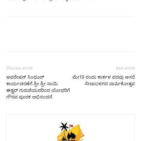
Previous article
Next article
ಆಪರೇಷನ್ ಸಿಂಧೂರ್
ಮೇ10 ರಂದು ಕಾರ್ಕಳ ಪದವು ಆಸರೆ
ಕಾರ್ಯಚರಣೆಗೆ ಶ್ರೀ ಶ್ರೀ ಸಾಯಿ
ಸೇವಾಬಳಗದ ವಾರ್ಷಿಕೋತ್ಸವ
ಈಶ್ವರ್ ಗುರುಜಿಯವರಿಂದ ಯೋಧರಿಗೆ
ಗೌರವ ಪೂರಕ ಅಭಿನಂದನೆ