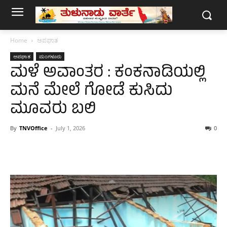
Home
ಅಪಘಾತ
ಅಪಘಾತ
ಮಂಗಳೂರು
ಮಳೆ ಅವಾಂತರ : ಕಂಕನಾಡಿಯಲ್ಲಿ
ಮನೆ ಮೇಲೆ ಗೋಡೆ ಕುಸಿದು
ಮೂವರು ಬಲಿ
By
TNVOffice
-
July 1, 2026
0