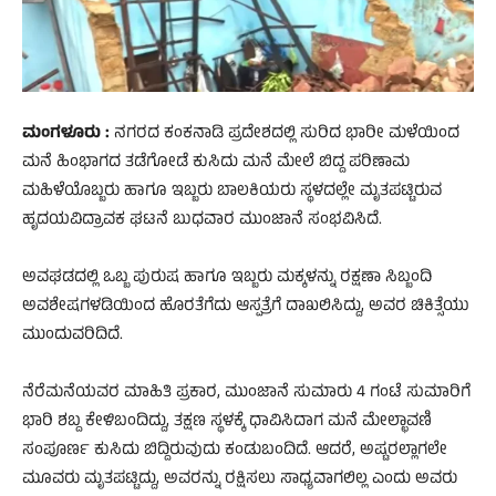
ಮಂಗಳೂರು :
ನಗರದ ಕಂಕನಾಡಿ ಪ್ರದೇಶದಲ್ಲಿ ಸುರಿದ ಭಾರೀ ಮಳೆಯಿಂದ
ಮನೆ ಹಿಂಭಾಗದ ತಡೆಗೋಡೆ ಕುಸಿದು ಮನೆ ಮೇಲೆ ಬಿದ್ದ ಪರಿಣಾಮ
ಮಹಿಳೆಯೊಬ್ಬರು ಹಾಗೂ ಇಬ್ಬರು ಬಾಲಕಿಯರು ಸ್ಥಳದಲ್ಲೇ ಮೃತಪಟ್ಟಿರುವ
ಹೃದಯವಿದ್ರಾವಕ ಘಟನೆ ಬುಧವಾರ ಮುಂಜಾನೆ ಸಂಭವಿಸಿದೆ.
ಅವಘಡದಲ್ಲಿ ಒಬ್ಬ ಪುರುಷ ಹಾಗೂ ಇಬ್ಬರು ಮಕ್ಕಳನ್ನು ರಕ್ಷಣಾ ಸಿಬ್ಬಂದಿ
ಅವಶೇಷಗಳಡಿಯಿಂದ ಹೊರತೆಗೆದು ಆಸ್ಪತ್ರೆಗೆ ದಾಖಲಿಸಿದ್ದು, ಅವರ ಚಿಕಿತ್ಸೆಯು
ಮುಂದುವರಿದಿದೆ.
ನೆರೆಮನೆಯವರ ಮಾಹಿತಿ ಪ್ರಕಾರ, ಮುಂಜಾನೆ ಸುಮಾರು 4 ಗಂಟೆ ಸುಮಾರಿಗೆ
ಭಾರಿ ಶಬ್ದ ಕೇಳಿಬಂದಿದ್ದು, ತಕ್ಷಣ ಸ್ಥಳಕ್ಕೆ ಧಾವಿಸಿದಾಗ ಮನೆ ಮೇಲ್ಛಾವಣಿ
ಸಂಪೂರ್ಣ ಕುಸಿದು ಬಿದ್ದಿರುವುದು ಕಂಡುಬಂದಿದೆ. ಆದರೆ, ಅಷ್ಟರಲ್ಲಾಗಲೇ
ಮೂವರು ಮೃತಪಟ್ಟಿದ್ದು, ಅವರನ್ನು ರಕ್ಷಿಸಲು ಸಾಧ್ಯವಾಗಲಿಲ್ಲ ಎಂದು ಅವರು