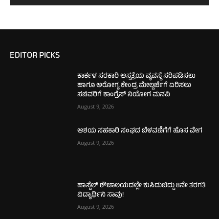
EDITOR PICKS
ಕಾರ್ಕಳ ಸರಕಾರಿ ಆಸ್ಪತ್ರೆಯ ವ್ಯವಸ್ಥೆ ಸರಿಪಡಿಸಲು
ಹಾಗೂ ಅರೋಗ್ಯ ಕೇಂದ್ರ ಮೇಲ್ದರ್ಜೆಗೆ ಏರಿಸಲು
ಸಚಿವರಿಗೆ ಕಾಂಗ್ರೆಸ್ ನಿಯೋಗ ಮನವಿ
August 9, 2026
ಆಶಯ ಸಹಕಾರಿ ಸಂಘದ ಬೆಳವಣಿಗೆಗೆ ಹೊಸ ವೇಗ
August 9, 2026
ಹಾಸ್ಟೆಲ್ ಶೌಚಾಲಯದಲ್ಲೇ ಕುಸಿದುಬಿದ್ದು 8ನೇ ತರಗತಿ
ವಿದ್ಯಾರ್ಥಿನಿ ಸಾವು!
August 9, 2026