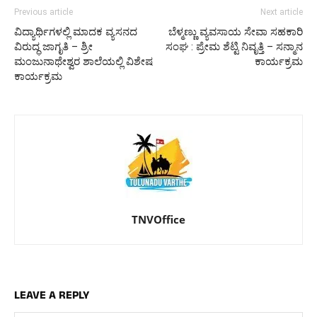
Previous article
Next article
ವಿದ್ಯಾರ್ಥಿಗಳಲ್ಲಿ ಮಾದಕ ವ್ಯಸನದ
ಬೆಳ್ಮಣ್ಣು ವ್ಯವಸಾಯ ಸೇವಾ ಸಹಕಾರಿ
ವಿರುದ್ಧ ಜಾಗೃತಿ – ಶ್ರೀ
ಸಂಘ : ಪ್ರೇಮ ಶೆಟ್ಟಿ ನಿವೃತ್ತಿ – ಸನ್ಮಾನ
ಮಂಜುನಾಥೇಶ್ವರ ಶಾಲೆಯಲ್ಲಿ ವಿಶೇಷ
ಕಾರ್ಯಕ್ರಮ
ಕಾರ್ಯಕ್ರಮ
TNVOffice
LEAVE A REPLY