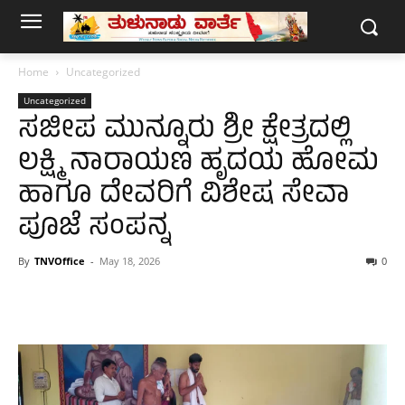
Home
Uncategorized
Uncategorized
ಸಜೀಪ ಮುನ್ನೂರು ಶ್ರೀ ಕ್ಷೇತ್ರದಲ್ಲಿ
ಲಕ್ಷ್ಮಿ ನಾರಾಯಣ ಹೃದಯ ಹೋಮ
ಹಾಗೂ ದೇವರಿಗೆ ವಿಶೇಷ ಸೇವಾ
ಪೂಜೆ ಸಂಪನ್ನ
By
TNVOffice
-
May 18, 2026
0